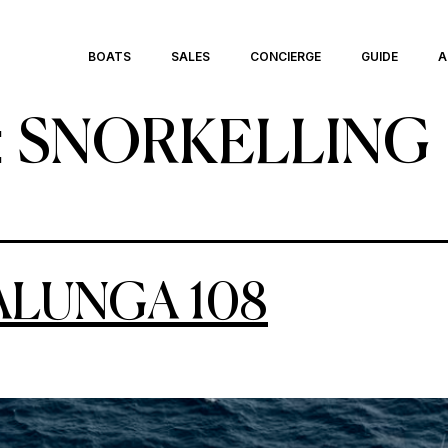
BOATS
SALES
CONCIERGE
GUIDE
A
:
SNORKELLING
ALUNGA 108